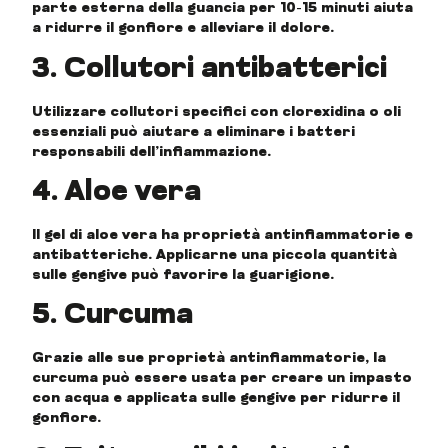
parte esterna della guancia per 10-15 minuti aiuta
a ridurre il gonfiore e alleviare il dolore.
3. Collutori antibatterici
Utilizzare collutori specifici con clorexidina o oli
essenziali può aiutare a eliminare i batteri
responsabili dell’infiammazione.
4. Aloe vera
Il gel di aloe vera ha proprietà antinfiammatorie e
antibatteriche. Applicarne una piccola quantità
sulle gengive può favorire la guarigione.
5. Curcuma
Grazie alle sue proprietà antinfiammatorie, la
curcuma può essere usata per creare un impasto
con acqua e applicata sulle gengive per ridurre il
gonfiore.