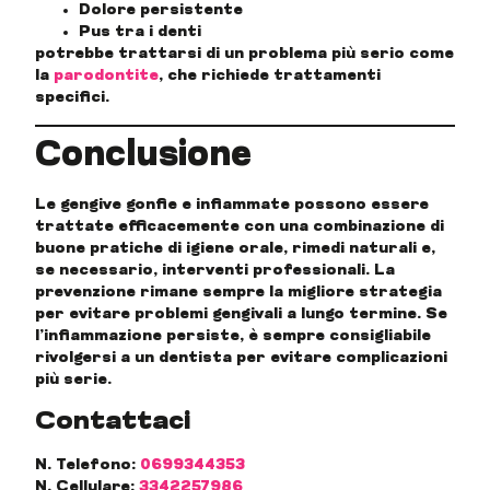
Dolore persistente
Pus tra i denti
potrebbe trattarsi di un problema più serio come
la
parodontite
, che richiede trattamenti
specifici.
Conclusione
Le gengive gonfie e infiammate possono essere
trattate efficacemente con una combinazione di
buone pratiche di igiene orale, rimedi naturali e,
se necessario, interventi professionali. La
prevenzione rimane sempre la migliore strategia
per evitare problemi gengivali a lungo termine. Se
l’infiammazione persiste, è sempre consigliabile
rivolgersi a un dentista per evitare complicazioni
più serie.
Contattaci
N. Telefono:
0699344353
N. Cellulare:
3342257986