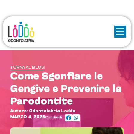
TORNA AL BLOG
Come Sgonfiare le
Gengive e Prevenire la
Parodontite
Autore: Odontoiatria Loddo
MARZO 4, 2025
Condividi