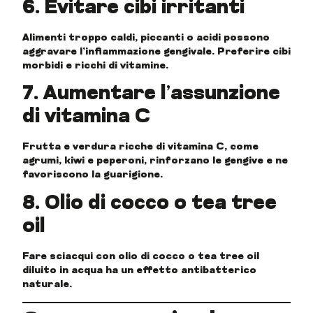
6. Evitare cibi irritanti
Alimenti troppo caldi, piccanti o acidi possono
aggravare l’infiammazione gengivale. Preferire cibi
morbidi e ricchi di vitamine.
7. Aumentare l’assunzione
di vitamina C
Frutta e verdura ricche di vitamina C, come
agrumi, kiwi e peperoni, rinforzano le gengive e ne
favoriscono la guarigione.
8. Olio di cocco o tea tree
oil
Fare sciacqui con olio di cocco o tea tree oil
diluito in acqua ha un effetto antibatterico
naturale.