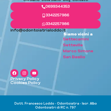
Chi Siamo
Dove Siamo
Blog
Contatti
0699344353
3342257986
3342257986
info@odontoiatrialoddo.it
Siamo vicini a
Settecamini
Setteville
Marco Simone
San Basilio
Privacy Policy
Cookies Policy
Dott. Francesco Loddo - Odontoiatra - Iscr. Albo
Odontoiatri di RC n. 797