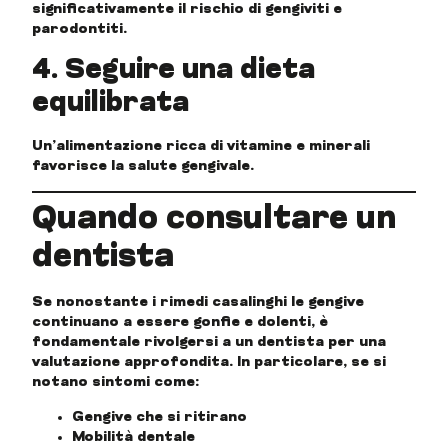
significativamente il rischio di gengiviti e
parodontiti.
4. Seguire una dieta
equilibrata
Un’alimentazione ricca di vitamine e minerali
favorisce la salute gengivale.
Quando consultare un
dentista
Se nonostante i rimedi casalinghi le gengive
continuano a essere gonfie e dolenti, è
fondamentale rivolgersi a un dentista per una
valutazione approfondita. In particolare, se si
notano sintomi come:
Gengive che si ritirano
Mobilità dentale