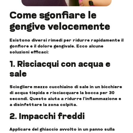
Come sgonfiare le
gengive velocemente
Esistono diversi rimedi per ridurre rapidamente il
gonfiore e il dolore gengivale. Ecco alcune
soluzioni efficaci:
1. Risciacqui con acqua e
sale
Sciogliere mezzo cucchiaino di sale in un bicchiere
di acqua tiepida e risciacquare la bocca per 30
secondi. Questo aiuta a ridurre l’infiammazione e
a disinfettare la zona colpita.
2. Impacchi freddi
Applicare del ghiaccio avvolto in un panno sulla