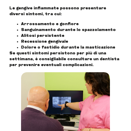
Le gengive infiammate possono presentare
diversi sintomi, tra cui:
Arrossamento e gonfiore
Sanguinamento durante lo spazzolamento
Alitosi persistente
Recessione gengivale
Dolore o fastidio durante la masticazione
Se questi sintomi persistono per più di una
settimana, è consigliabile consultare un dentista
per prevenire eventuali complicazioni.