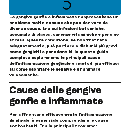
Le gengive gonfie e infiammate rappresentano un
problema molto comune che può derivare da
diverse cause, tra cui infezioni batteriche,
accumulo di placca, carenze vitaminiche e persino
stress. Questa condizione, se non trattata
adeguatamente, può portare a disturbi più gravi
come gengiviti e parodontiti. In questa guida
completa esploreremo le principali cause
dell’infiammazione gengivale e i metodi più efficaci
su come sgonfiare le gengive e sfiammare
velocemente.
Cause delle gengive
gonfie e infiammate
Per affrontare efficacemente l’infiammazione
gengivale, è essenziale comprendere le cause
sottostanti. Tra le principali troviamo: