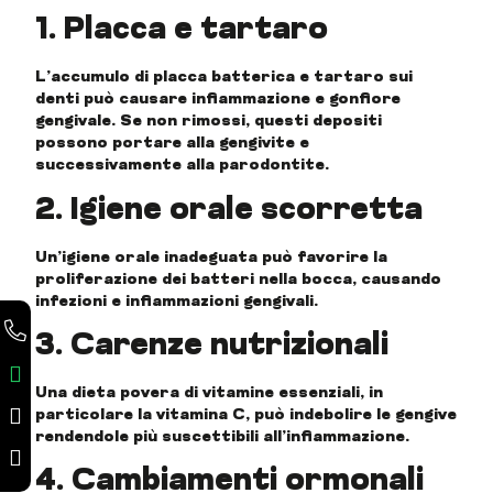
1. Placca e tartaro
L’accumulo di placca batterica e tartaro sui
denti può causare infiammazione e gonfiore
gengivale. Se non rimossi, questi depositi
possono portare alla gengivite e
successivamente alla parodontite.
2. Igiene orale scorretta
Un’igiene orale inadeguata può favorire la
proliferazione dei batteri nella bocca, causando
infezioni e infiammazioni gengivali.
3. Carenze nutrizionali
Una dieta povera di vitamine essenziali, in
particolare la vitamina C, può indebolire le gengive
rendendole più suscettibili all’infiammazione.
4. Cambiamenti ormonali