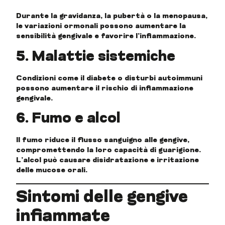
Durante la gravidanza, la pubertà o la menopausa,
le variazioni ormonali possono aumentare la
sensibilità gengivale e favorire l’infiammazione.
5. Malattie sistemiche
Condizioni come il diabete o disturbi autoimmuni
possono aumentare il rischio di infiammazione
gengivale.
6. Fumo e alcol
Il fumo riduce il flusso sanguigno alle gengive,
compromettendo la loro capacità di guarigione.
L’alcol può causare disidratazione e irritazione
delle mucose orali.
Sintomi delle gengive
infiammate